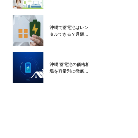
ト・デメリット完全
ガイド
沖縄で蓄電池はレン
沖縄で蓄電池を設置
タルできる？月額料
するならいつがベス
金の相場と購入との
ト？後悔しないため
違いを比較【2026年
のチェックポイント
版】
とは
沖縄 蓄電池の価格相
沖縄のエコキュート
場を容量別に徹底比
おすすめ比較｜メー
較【2026年最新版】
カー別の特徴と失敗
しない選び方【2026
年最新版】