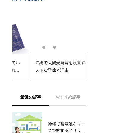
い
太陽光発電のソーラ
沖縄で太陽光発電を設置するベ
る
南向き以外でも設置
ストな季節と理由
効率と設置のポイン
最近の記事
おすすめ記事
沖縄で蓄電池をリー
太陽光発電のメリッ
ス契約するメリッ
ト